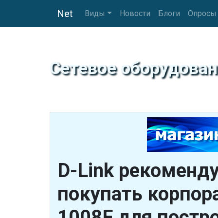
Net
Виды
Новости
Блоги
Опросы
Сетевое оборудован
D-Link рекоменд
покупать корпор
1008F для постр