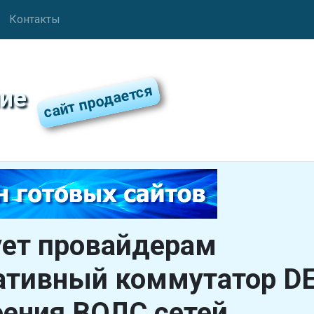
Контакты
ие
ует провайдерам
ативный коммутатор D
оения ВОЛС сетей