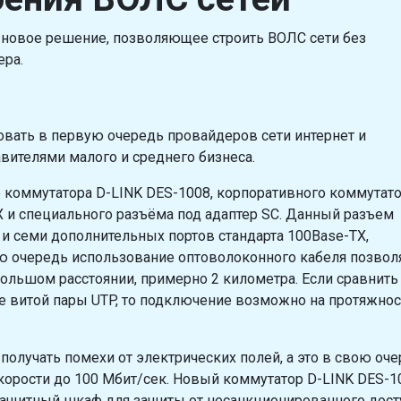
 новое решение, позволяющее строить ВОЛС сети без
ра.
овать в первую очередь провайдеров сети интернет и
ителями малого и среднего бизнеса.
коммутатора D-LINK DES-1008, корпоративного коммутато
Х и специального разъёма под адаптер SC. Данный разъем
и семи дополнительных портов стандарта 100Base-TX,
ю очередь использование оптоволоконного кабеля позвол
ольшом расстоянии, примерно 2 километра. Если сравнить
 витой пары UTP, то подключение возможно на протяжнос
получать помехи от электрических полей, а это в свою оч
скорости до 100 Мбит/cек. Новый коммутатор D-LINK DES-1
ащитный шкаф для защиты от несанкционированного дост