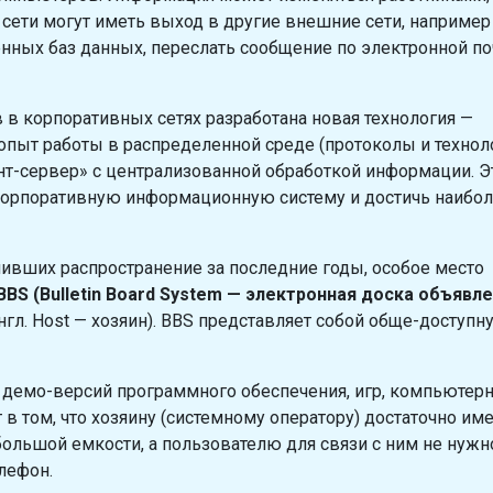
ети могут иметь выход в другие внешние сети, например
нных баз данных, переслать сообщение по электронной по
 в корпоративных сетях разработана новая технология —
 опыт работы в распределенной среде (протоколы и техно
ент-сервер» с централизованной обработкой информации. Э
корпоративную информационную систему и достичь наибо
ивших распространение за последние годы, особое место
BBS (Bulletin Board System — электронная доска объявле
гл. Host — хозяин). BBS представляет собой обще-доступн
 демо-версий программного обеспечения, игр, компьютер
 в том, что хозяину (системному оператору) достаточно им
льшой емкости, а пользователю для связи с ним не нужн
лефон.