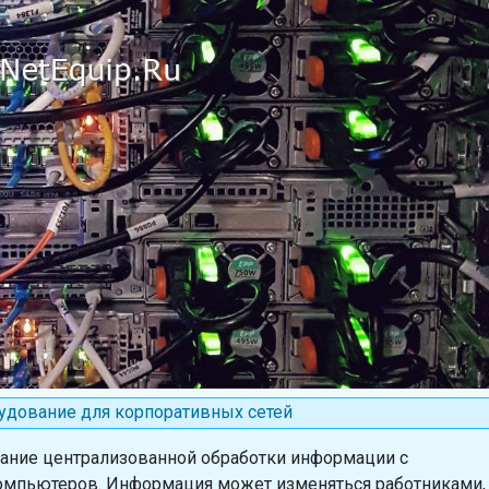
удование для корпоративных сетей
тание централизованной обработки информации с
омпьютеров. Информация может изменяться работниками,