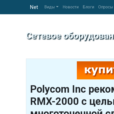
Net
Виды
Новости
Блоги
Опросы
Сетевое оборудован
Polycom Inc рек
RMX-2000 с цель
многоточечной с