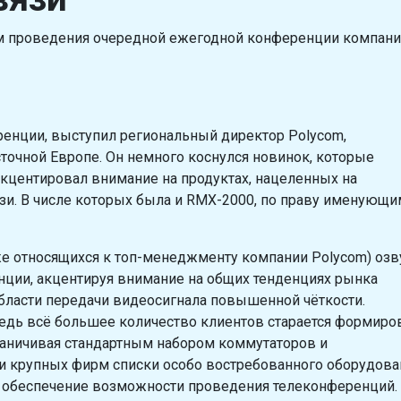
стом проведения очередной ежегодной конференции компан
енции, выступил региональный директор Polycom,
очной Европе. Он немного коснулся новинок, которые
акцентировал внимание на продуктах, нацеленных на
зи. В числе которых была и RMX-2000, по праву именующи
 относящихся к топ-менеджменту компании Polycom) озв
ции, акцентируя внимание на общих тенденциях рынка
бласти передачи видеосигнала повышенной чёткости.
ведь всё большее количество клиентов старается формиро
граничивая стандартным набором коммутаторов и
и крупных фирм списки особо востребованного оборудова
а обеспечение возможности проведения телеконференций.