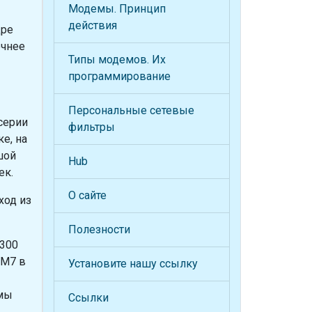
Модемы. Принцип
действия
дре
очнее
Типы модемов. Их
программирование
Персональные сетевые
серии
фильтры
е, на
шой
Hub
ек.
О сайте
ход из
Полезности
2300
RM7 в
Установите нашу ссылку
емы
Ссылки