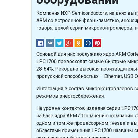
Компания NXP Semiconductors, на днях в
ARM со встроенной флэш-памятью, анонсир
говоря, целой серии микроконтроллеров, 
Основой для них послужило ядро ARM Corte
LPC1700 превосходят самые быстрые микро
28-64%. Рекордно высокая производитель
пропускной способностью — Ethernet, USB 
Интеграция в состав микроконтроллеров с
режимов энергосбережения.
На уровне контактов изделия серии LPC1
на базе ядра ARM7. По мнению компании, э
одном и том же процессорном гнезде и в
областями применения LPC1700 названы си
сигнализации, бытовая техника.