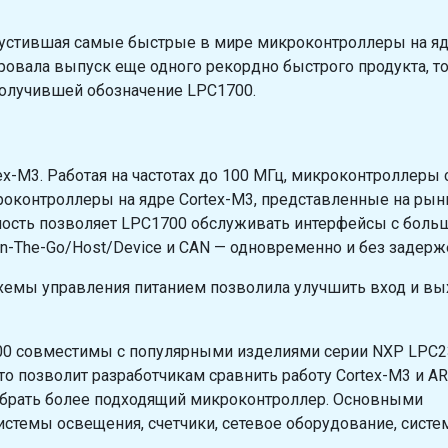
ыпустившая самые быстрые в мире микроконтроллеры на я
овала выпуск еще одного рекордно быстрого продукта, т
получившей обозначение LPC1700.
x-M3. Работая на частотах до 100 МГц, микроконтроллеры 
контроллеры на ядре Cortex-M3, представленные на рынк
ность позволяет LPC1700 обслуживать интерфейсы с боль
On-The-Go/Host/Device и CAN — одновременно и без задерж
хемы управления питанием позволила улучшить вход и вы
700 совместимы с популярными изделиями серии NXP LPC
то позволит разработчикам сравнить работу Cortex-M3 и A
ыбрать более подходящий микроконтроллер. Основными
стемы освещения, счетчики, сетевое оборудование, сист